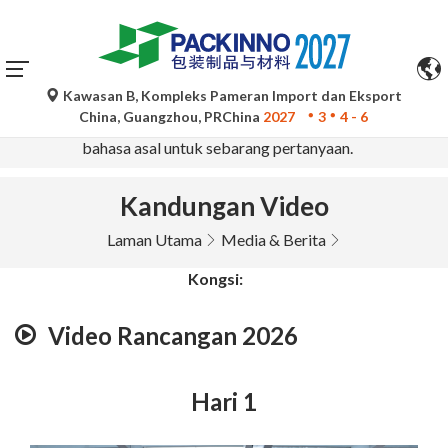
Kawasan B, Kompleks Pameran Import dan Eksport
Terjemahan automatik oleh Google Translate adalah untuk
China, Guangzhou, PRChina
2027
3
4 - 6
rujukan sahaja dan mungkin tidak tepat. Sila rujuk versi
bahasa asal untuk sebarang pertanyaan.
Kandungan Video
Laman Utama
Media & Berita
Kongsi:
Video Rancangan 2026
Hari 1