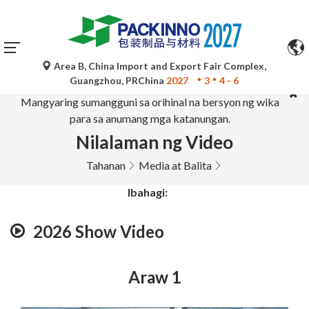
Area B, China Import and Export Fair Complex,
Ang mga awtomatikong pagsasalin ng Google Translate ay
Guangzhou, PRChina
2027
3
4 - 6
para lamang sa sanggunian at maaaring hindi tumpak.
Mangyaring sumangguni sa orihinal na bersyon ng wika
para sa anumang mga katanungan.
Nilalaman ng Video
Tahanan
Media at Balita
Ibahagi:
2026 Show Video
Araw 1