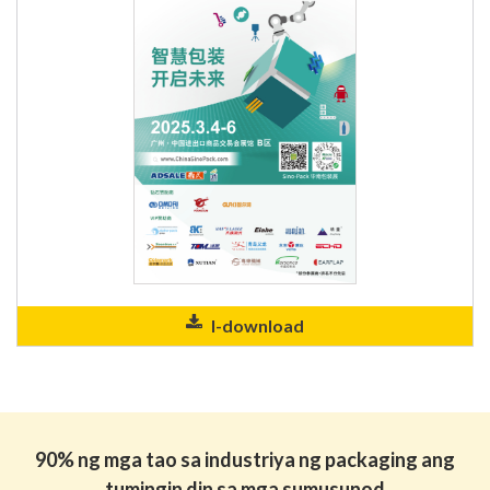
I-download
90% ng mga tao sa industriya ng packaging ang
tumingin din sa mga sumusunod