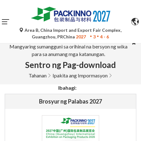
Area B, China Import and Export Fair Complex,
Ang mga awtomatikong pagsasalin ng Google Translate ay
Guangzhou, PRChina
2027
3
4 - 6
para lamang sa sanggunian at maaaring hindi tumpak.
Mangyaring sumangguni sa orihinal na bersyon ng wika
para sa anumang mga katanungan.
Sentro ng Pag-download
Tahanan
Ipakita ang Impormasyon
Ibahagi:
Brosyur ng Palabas 2027