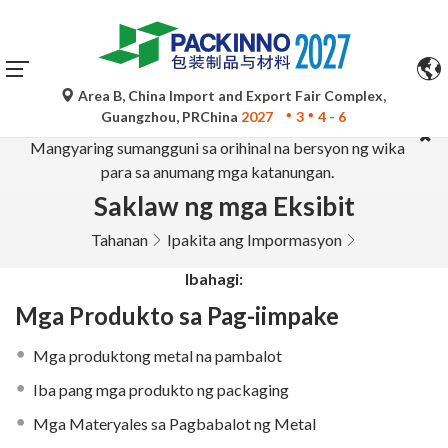
×
Area B, China Import and Export Fair Complex,
Ang mga awtomatikong pagsasalin ng Google Translate ay
Guangzhou, PRChina
2027
3
4 - 6
para lamang sa sanggunian at maaaring hindi tumpak.
Mangyaring sumangguni sa orihinal na bersyon ng wika
para sa anumang mga katanungan.
Saklaw ng mga Eksibit
Tahanan
Ipakita ang Impormasyon
Ibahagi:
Mga Produkto sa Pag-iimpake
Mga produktong metal na pambalot
Iba pang mga produkto ng packaging
Mga Materyales sa Pagbabalot ng Metal