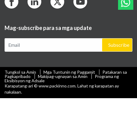
Mag-subscribe para sa mga update
Subscribe
Tungkol sa Amin
Mga Tuntunin ng Paggamit
Patakaran sa
Pagkapribado
Makipag-ugnayan sa Amin
Programa ng
Eksibisyon ng Adsale
Karapatang-ari © www.packinno.com. Lahat ng karapatan ay
nakalaan.