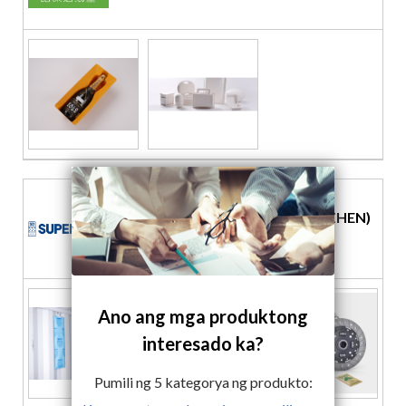
SUPER DRY DESICCANT(SHENZHEN)
CO., LTD.
Ano ang mga produktong
interesado ka?
Pumili ng
5
kategorya ng produkto: