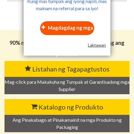
Kung mas tumpak ang iyong napili, mas
mainam na referral para sa iyo!
Magdagdag ng mga
kategorya ng
90% ng mga tao sa industriya ng packaging ang
Laktawan
tumingin din sa mga sumusunod
produkto
Listahan ng Tagapagtustos
Mag-click para Makakuha ng Tumpak at Garantisadong mga
Supplier
Katalogo ng Produkto
Ang Pinakabago at Pinakamainit na mga Produkto ng
Packaging