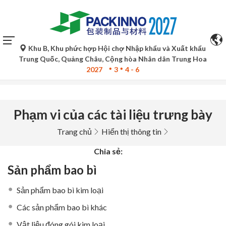
×
Khu B, Khu phức hợp Hội chợ Nhập khẩu và Xuất khẩu
Bản dịch tự động của Google Translate chỉ mang tính chất
Trung Quốc, Quảng Châu, Cộng hòa Nhân dân Trung Hoa
tham khảo và có thể không chính xác. Vui lòng tham khảo
2027
3
4 - 6
bản gốc ngôn ngữ để biết thêm chi tiết.
Phạm vi của các tài liệu trưng bày
Trang chủ
Hiển thị thông tin
Chia sẻ:
Sản phẩm bao bì
Sản phẩm bao bì kim loại
Các sản phẩm bao bì khác
Vật liệu đóng gói kim loại