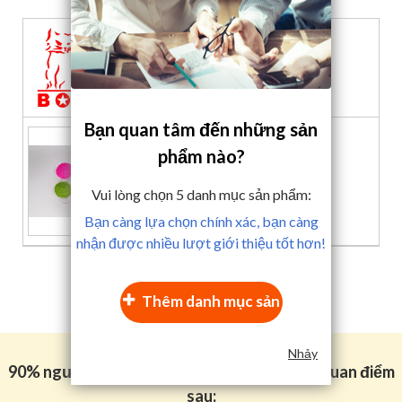
GUANGDONG BOSI SCI&TECH
CO.,LTD.
Bạn quan tâm đến những sản
phẩm nào?
Vui lòng chọn
5
danh mục sản phẩm:
Bạn càng lựa chọn chính xác, bạn càng
nhận được nhiều lượt giới thiệu tốt hơn!
Thêm danh mục sản
phẩm
Nhảy
90% người làm trong ngành bao bì cũng có quan điểm
sau: