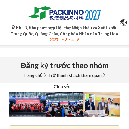
Khu B, Khu phức hợp Hội chợ Nhập khẩu và Xuất khẩu
Bản dịch tự động của Google Translate chỉ mang tính chất
Trung Quốc, Quảng Châu, Cộng hòa Nhân dân Trung Hoa
tham khảo và có thể không chính xác. Vui lòng tham khảo
2027
3
4 - 6
bản gốc ngôn ngữ để biết thêm chi tiết.
Đăng ký trước theo nhóm
Trang chủ
Trở thành khách tham quan
Chia sẻ: