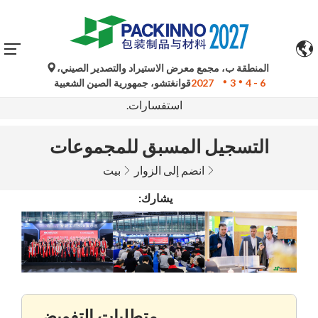
المنطقة ب، مجمع معرض الاستيراد والتصدير الصيني،
تُستخدم الترجمات الآلية من جوجل لأغراض مرجعية فقط وقد
4 - 6
3
2027
قوانغتشو، جمهورية الصين الشعبية
تكون غير دقيقة. يُرجى الرجوع إلى النسخة الأصلية لأي
استفسارات.
التسجيل المسبق للمجموعات
انضم إلى الزوار
بيت
يشارك:
متطلبات التفويض