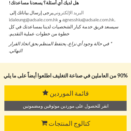
هل لديك أي أسئلة؟ يسعدنا مساعدتك!
البريد الإلكتروني
يرجى إرسال بياناتك إلى
.
agnesshiu@adsale.com.hk
و
idaleung@adsale.com.hk
سيسعد فريق خدمة كبار الشخصيات لدينا بمساعدتك في كل
خطوة من خطوات عملية التقديم.
* في حالة وجود أي نزاع، يحتفظ المنظم بحق اتخاذ القرار
النهائي.
90% من العاملين في صناعة التغليف اطلعوا أيضاً على ما يلي
قائمة الموردين
انقر للحصول على موردين موثوقين ومضمونين
كتالوج المنتجات