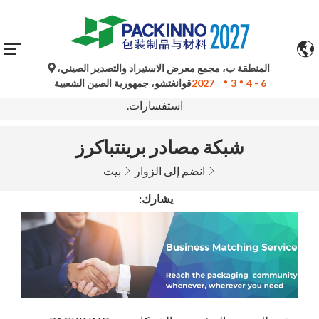
المنطقة ب، مجمع معرض الاستيراد والتصدير الصيني،
تُستخدم الترجمات الآلية من جوجل لأغراض مرجعية فقط وقد
4 - 6
3
2027
قوانغتشو، جمهورية الصين الشعبية
تكون غير دقيقة. يُرجى الرجوع إلى النسخة الأصلية لأي
استفسارات.
شبكة مصادر برينتباكرز
انضم إلى الزوار
بيت
يشارك: