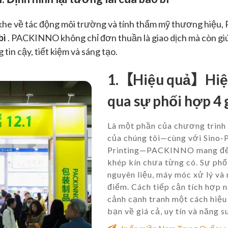
 khe về tác động môi trường và tính thẩm mỹ thương hiệu,
bì
. PACKINNO không chỉ đơn thuần là giao dịch mà còn gi
in cậy, tiết kiệm và sáng tạo.
1.【Hiệu quả】Hiệu
qua sự phối hợp 4 
Là một phần của chương trình 
của chúng tôi—cùng với Sino-P
Printing—PACKINNO mang đến 
khép kín chưa từng có. Sự phố
nguyên liệu, máy móc xử lý và
điểm. Cách tiếp cận tích hợp 
cảnh cạnh tranh một cách hiệu
bạn về giá cả, uy tín và năng s