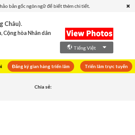
hảo bản gốc ngôn ngữ để biết thêm chi tiết.
g Châu).
u, Cộng hòa Nhân dân
Tiếng Việt
ôi
Đăng ký gian hàng triển lãm
Triển lãm trực tuyến
Chia sẻ: