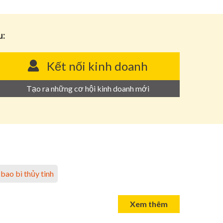
u:
Kết nối kinh doanh
Tạo ra những cơ hội kinh doanh mới
bao bì thủy tinh
Xem thêm