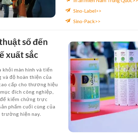
In ấn miền Nam Trung Quốc>>
Sino-Label>>
Sino-Pack>>
huật số đến
ế xuất sắc
hỏi màn hình và tiến
g và độ hoàn thiện của
 cao cấp cho thương hiệu
o mục đích công nghiệp,
 để kiểm chứng trực
 sản phẩm cuối cùng của
 trường hiện nay.