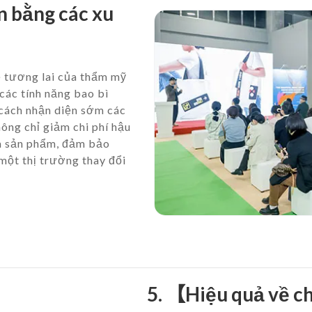
n bằng các xu
 tương lai của thẩm mỹ
 các tính năng bao bì
cách nhận diện sớm các
hông chỉ giảm chi phí hậu
ủa sản phẩm, đảm bảo
một thị trường thay đổi
5. 【Hiệu quả về c