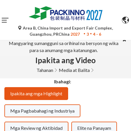
Area B, China Import and Export Fair Complex,
Ang mga awtomatikong pagsasalin ng Google Translate ay
Guangzhou, PRChina
2027
3
4 - 6
para lamang sa sanggunian at maaaring hindi tumpak.
Mangyaring sumangguni sa orihinal na bersyon ng wika
para sa anumang mga katanungan.
Ipakita ang Video
Tahanan
Media at Balita
Ibahagi:
Ipakita ang mga Highlight
Mga Pagbabahagi ng Industriya
Mga Review ng Aktibidad
Elite na Panayam