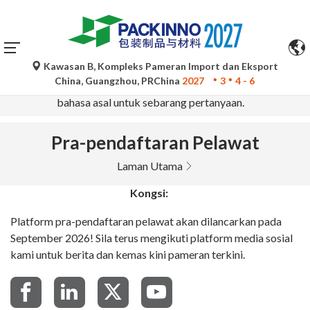
Kawasan B, Kompleks Pameran Import dan Eksport
Terjemahan automatik oleh Google Translate adalah untuk
China, Guangzhou, PRChina
2027
3
4 - 6
rujukan sahaja dan mungkin tidak tepat. Sila rujuk versi
bahasa asal untuk sebarang pertanyaan.
Pra-pendaftaran Pelawat
Laman Utama
Kongsi:
Platform pra-pendaftaran pelawat akan dilancarkan pada
September 2026! Sila terus mengikuti platform media sosial
kami untuk berita dan kemas kini pameran terkini.