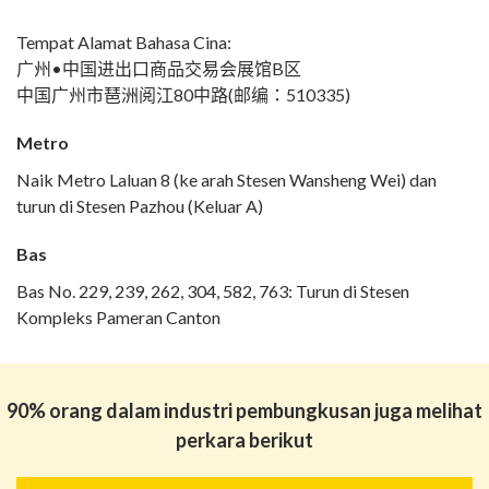
Tempat Alamat Bahasa Cina:
广州•中国进出口商品交易会展馆B区
中国广州市琶洲阅江80中路(邮编：510335)
Metro
Naik Metro Laluan 8 (ke arah Stesen Wansheng Wei) dan
turun di Stesen Pazhou (Keluar A)
Bas
Bas No. 229, 239, 262, 304, 582, 763: Turun di Stesen
Kompleks Pameran Canton
90% orang dalam industri pembungkusan juga melihat
perkara berikut