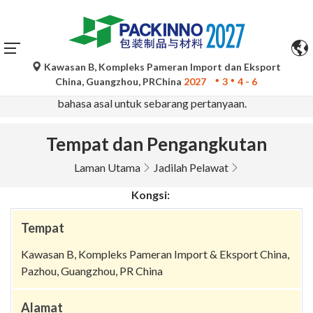
Kawasan B, Kompleks Pameran Import dan Eksport
Terjemahan automatik oleh Google Translate adalah untuk
China, Guangzhou, PRChina
2027
3
4 - 6
rujukan sahaja dan mungkin tidak tepat. Sila rujuk versi
bahasa asal untuk sebarang pertanyaan.
Tempat dan Pengangkutan
Laman Utama
Jadilah Pelawat
Kongsi:
Tempat
Kawasan B, Kompleks Pameran Import & Eksport China,
Pazhou, Guangzhou, PR China
Alamat