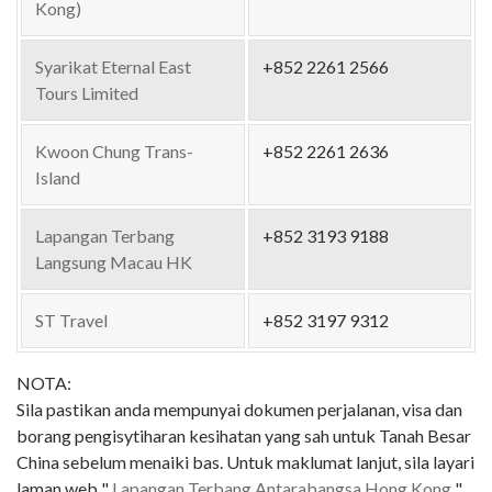
Kong)
Syarikat Eternal East
+852 2261 2566
Tours Limited
Kwoon Chung Trans-
+852 2261 2636
Island
Lapangan Terbang
+852 3193 9188
Langsung Macau HK
ST Travel
+852 3197 9312
NOTA:
Sila pastikan anda mempunyai dokumen perjalanan, visa dan
borang pengisytiharan kesihatan yang sah untuk Tanah Besar
China sebelum menaiki bas. Untuk maklumat lanjut, sila layari
laman web "
Lapangan Terbang Antarabangsa Hong Kong
".