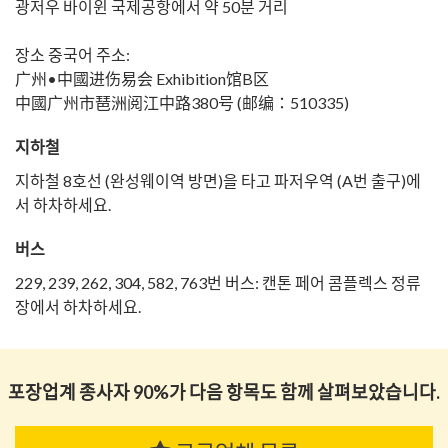
광저우 바이윈 국제공항에서 약 50분 거리
장소 중국어 주소:
广州•中國进伤易会 Exhibition馆B区
中國广州市琶洲阅江中路380号 (邮编：510335)
지하철
지하철 8호선 (완성웨이역 방면)을 타고 파저우역 (A번 출구)에
서 하차하세요.
버스
229, 239, 262, 304, 582, 763번 버스: 캔톤 페어 콤플렉스 정류
장에서 하차하세요.
포장업계 종사자 90%가 다음 항목도 함께 살펴보았습니다.