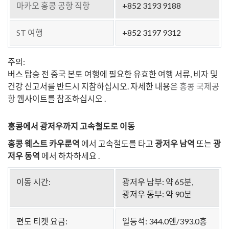
마카오 홍콩 공항 직항
+852 3193 9188
ST 여행
+852 3197 9312
주의:
버스 탑승 전 중국 본토 여행에 필요한 유효한 여행 서류, 비자 및
건강 신고서를 반드시 지참하십시오. 자세한 내용은
홍콩 국제공
항
웹사이트를 참조하십시오 .
홍콩에서 광저우까지 고속철도로 이동
홍콩 웨스트 카우룬역
에서 고속철도를 타고
광저우 남역
또는
광
저우 동역
에서 하차하세요
.
이동 시간:
광저우 남부: 약 65분,
광저우 동부: 약 90분
편도 티켓 요금:
일등석: 344.0엔/393.0홍