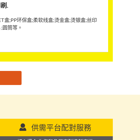
刷.
ET盒;PP环保盒;柔软线盒;烫金盒;烫银盒;丝印
片;圆筒等。
供需平台配對服務