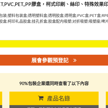
ET,PVC,PET,,PP膠盒，柯式印刷、絲印、特殊效果印
包装;塑料包装盒;透明塑料盒;透明胶盒;透明盒;PVC盒;PET盒;RP
胶盒;柯印礼品胶盒;挂孔折盒;胶盒配内吸塑;对折吸塑;吸塑座;啤
展會參觀預登記
90%包裝企業還同時查看了以下內容
產品名錄