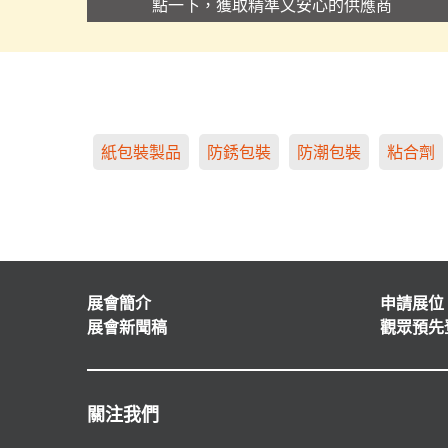
點一下，獲取精準又安心的供應商
紙包裝製品
防銹包裝
防潮包裝
粘合劑
展會簡介
申請展位
展會新聞稿
觀眾預先
關注我們