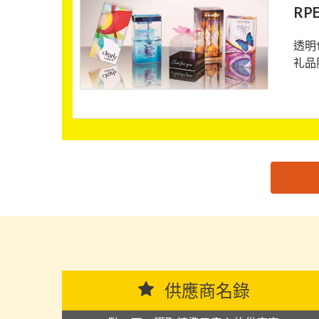
RP
透明
礼品
思源黑体预加载(勿删): 協力膠盒廠有限公司
供應商名錄