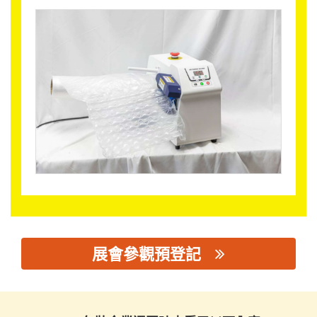
展會參觀預登記
思源黑体预加载(勿删): 江阴市安巷环保塑木新材料有限公司