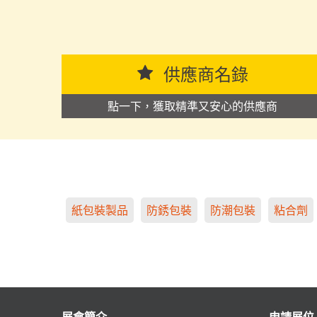
供應商名錄
點一下，獲取精準又安心的供應商
紙包裝製品
防銹包裝
防潮包裝
粘合劑
展會簡介
申請展位