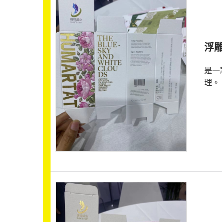
浮
是一
理。