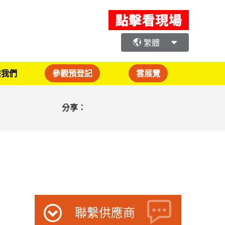
繁體
繫我們
參觀預登記
雲展覽
分享：
聯繫供應商