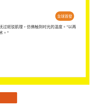
全球首發
抚过斑驳肌理，仿佛触到时光的温度。"以再
术。"