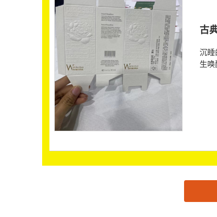
古
沉睡
生唤
思源黑体预加载(勿删): 广州锵锵纸业有限公司