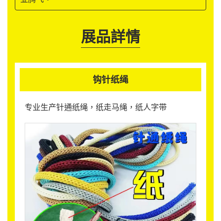
展品詳情
钩针纸绳
专业生产针通纸绳，纸走马绳，纸人字带