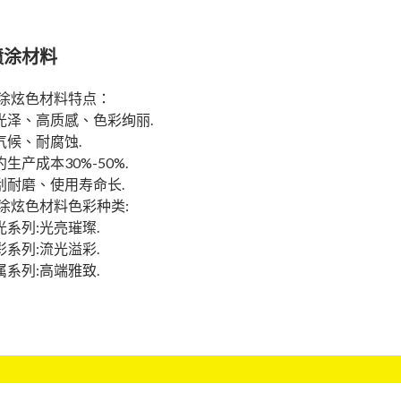
喷涂材料
涂炫色材料特点：
高光泽、高质感、色彩绚丽.
耐气候、耐腐蚀.
约生产成本30%-50%.
防刮耐磨、使用寿命长.
涂炫色材料色彩种类:
珠光系列:光亮璀璨.
幻彩系列:流光溢彩.
金属系列:高端雅致.