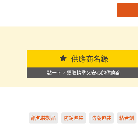
思源黑体预加载(勿删): 东莞市彩隆塑胶科技有限公
供應商名錄
點一下，獲取精準又安心的供應商
紙包裝製品
防銹包裝
防潮包裝
粘合劑