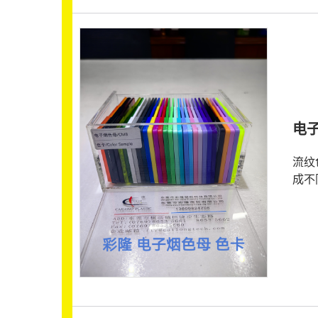
电
流纹
成不