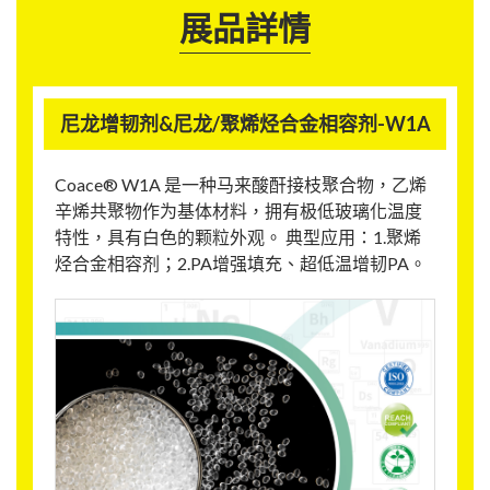
展品詳情
尼龙增韧剂&尼龙/聚烯烃合金相容剂-W1A
Coace® W1A 是一种马来酸酐接枝聚合物，乙烯
辛烯共聚物作为基体材料，拥有极低玻璃化温度
特性，具有白色的颗粒外观。 典型应用：1.聚烯
烃合金相容剂；2.PA增强填充、超低温增韧PA。