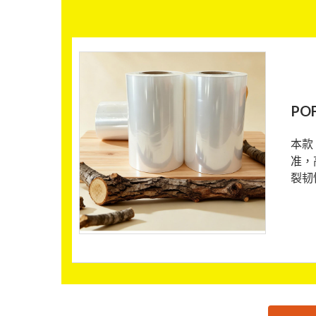
PO
本款
准，
裂韧