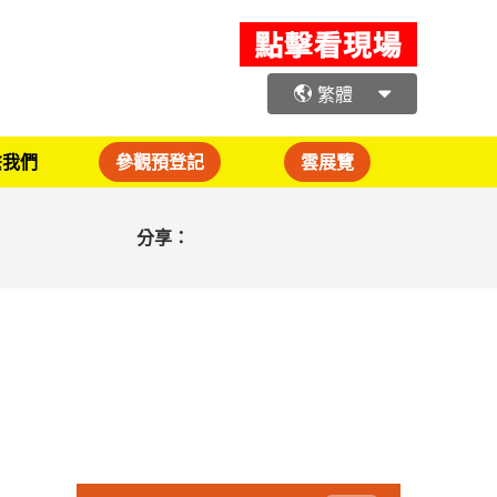
繁體
繫我們
參觀預登記
雲展覽
分享：