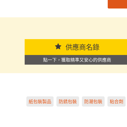
思源黑体预加载(勿删): 广东祥美薄膜有限公司
供應商名錄
點一下，獲取精準又安心的供應商
紙包裝製品
防銹包裝
防潮包裝
粘合劑