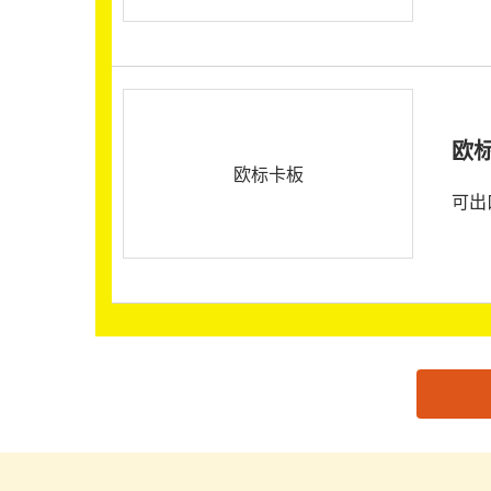
欧
欧标卡板
可出
思源黑体预加载(勿删): 中山启皓工贸有限公司