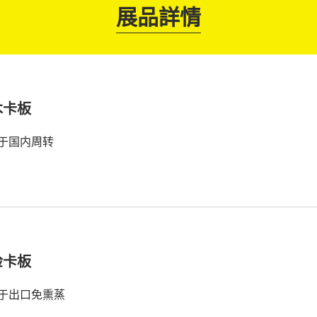
展品詳情
木卡板
于国内周转
检卡板
于出口免熏蒸