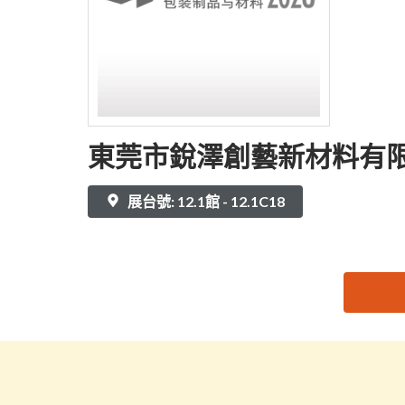
東莞市銳澤創藝新材料有
展台號: 12.1館 - 12.1C18
思源黑体预加载(勿删): 東莞市銳澤創藝新材料有限