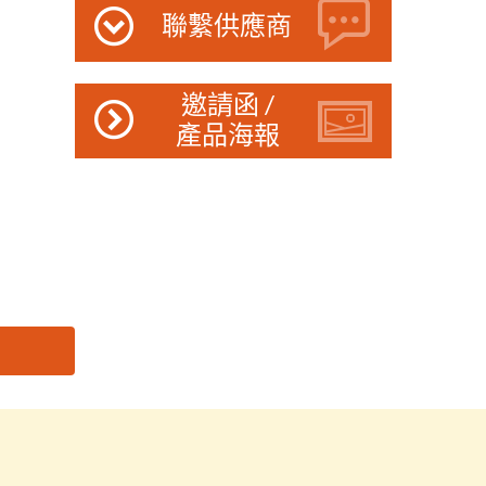
聯繫供應商
邀請函 /
產品海報