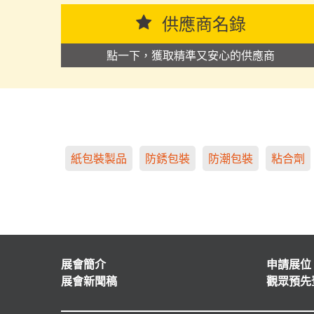
供應商名錄
點一下，獲取精準又安心的供應商
紙包裝製品
防銹包裝
防潮包裝
粘合劑
展會簡介
申請展位
展會新聞稿
觀眾預先