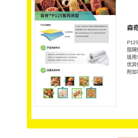
森奇
P1
阻隔
适用
优异
附加