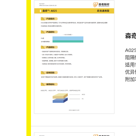
森奇
A0
阻隔
适用
优异
附加