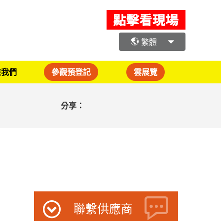
繁體
繫我們
參觀預登記
雲展覽
分享：
聯繫供應商