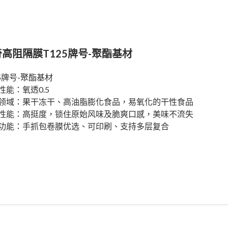
高阻隔膜T125牌号-聚酯基材
25牌号-聚酯基材
性能：氧透0.5
领域：果干冻干、高油脂膨化食品，易氧化的干性食品
性能：高挺度，锁住原始风味及脆爽口感，美味不流失
功能：手抓包卷膜优选、可印刷、支持多层复合