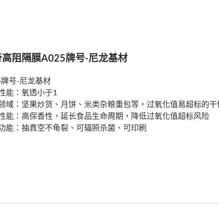
高阻隔膜A025牌号-尼龙基材
25牌号-尼龙基材
性能：氧透小于1
领域：坚果炒货、月饼、米类杂粮重包等，过氧化值易超标的干
性能：高保香性，延长食品生命周期，降低过氧化值超标风险
功能：抽真空不龟裂、可辐照杀菌、可印刷