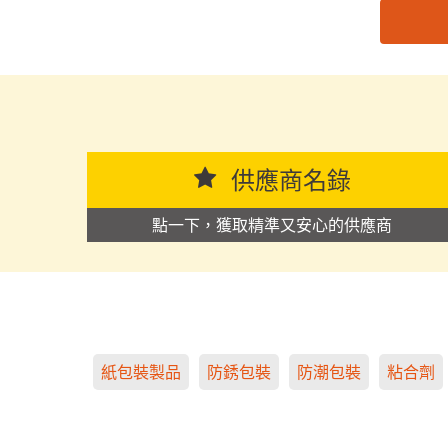
思源黑体预加载(勿删): 南京森奇新材料科技有限公
供應商名錄
點一下，獲取精準又安心的供應商
紙包裝製品
防銹包裝
防潮包裝
粘合劑