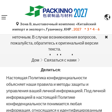
Зона B, выставочный комплекс «Китайский
Автоматический перевод Google Translate носит
импорт и экспорт», Гуанчжоу, КНР
, 2027
3
4 - 6
исключительно справочный характер и может быть
неточным. В случае возникновения вопросов,
пожалуйста, обратитесь к оригинальной версии
текста.
политика конфиденциальности
Дом
Связаться с нами
Делиться:
Настоящая Политика конфиденциальности
объясняет наши правила и методы защиты и
управления вашей личной информацией. Под личной
информацией в настоящей Политике
конфиденциальности понимается любая
информация, относящаяся к идентифицированным