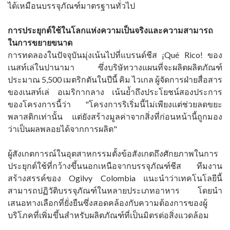
ได้เหมือนบรรจุภัณฑ์มาตรฐานทั่วไป
การประยุกต์ใช้ในโลกแห่งความเป็นจริงและความสามารถ
ในการขยายขนาด
การทดลองในปัจจุบันมุ่งเน้นไปที่แบรนด์ชีส ¡Qué Rico! ของ
เนสท์เล่ในปานามา ซึ่งบริษัทวางแผนที่จะผลิตผลิตภัณฑ์
ประมาณ 5,500 เมตริกตันในปีนี้ คิม ไวเกล ผู้จัดการฝ่ายสื่อสาร
ของเนสท์เล่ อเมริกากลาง เน้นย้ำถึงประโยชน์สองประการ
ของโครงการนี้ว่า "โครงการริเริ่มนี้ไม่เพียงแต่ช่วยลดขยะ
พลาสติกเท่านั้น แต่ยังสร้างมูลค่าจากสิ่งที่ก่อนหน้านี้ถูกมอง
ว่าเป็นผลพลอยได้จากการผลิต"
ผู้สังเกตการณ์ในอุตสาหกรรมตั้งข้อสังเกตถึงศักยภาพในการ
ประยุกต์ใช้ที่กว้างขึ้นนอกเหนือจากบรรจุภัณฑ์ชีส ทีมงาน
สร้างสรรค์ของ Ogilvy Colombia แนะนำว่าเทคโนโลยีนี้
สามารถปฏิวัติบรรจุภัณฑ์ในหลายประเภทอาหาร โดยนำ
เสนอทางเลือกที่ยั่งยืนซึ่งสอดคล้องกับความต้องการของผู้
บริโภคที่เพิ่มขึ้นสำหรับผลิตภัณฑ์ที่เป็นมิตรต่อสิ่งแวดล้อม