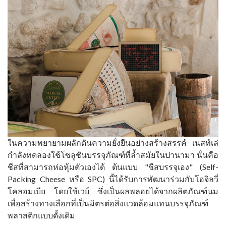
ในความพยายามผลักดันความยั่งยืนอย่างสร้างสรรค์ เนสท์เล่
กำลังทดลองใช้โซลูชันบรรจุภัณฑ์ที่ล้ำสมัยในปานามา นั่นคือ
ชีสที่สามารถห่อหุ้มตัวเองได้ ต้นแบบ "ชีสบรรจุเอง" (Self-
Packing Cheese หรือ SPC) นี้ได้รับการพัฒนาร่วมกับโอจิลวี่
โคลอมเบีย โดยใช้เวย์ ซึ่งเป็นผลพลอยได้จากผลิตภัณฑ์นม
เพื่อสร้างทางเลือกที่เป็นมิตรต่อสิ่งแวดล้อมแทนบรรจุภัณฑ์
พลาสติกแบบดั้งเดิม