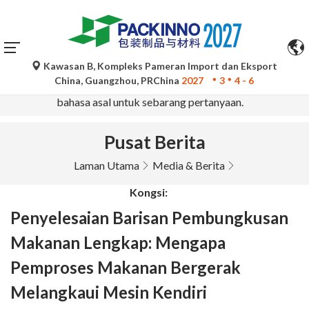
Kawasan B, Kompleks Pameran Import dan Eksport
Terjemahan automatik oleh Google Translate adalah untuk
China, Guangzhou, PRChina
2027
3
4 - 6
rujukan sahaja dan mungkin tidak tepat. Sila rujuk versi
bahasa asal untuk sebarang pertanyaan.
Pusat Berita
Laman Utama
Media & Berita
Kongsi:
Penyelesaian Barisan Pembungkusan
Makanan Lengkap: Mengapa
Pemproses Makanan Bergerak
Melangkaui Mesin Kendiri