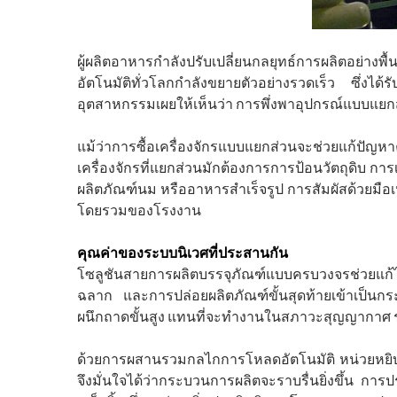
ผู้ผลิตอาหารกำลังปรับเปลี่ยนกลยุทธ์การผลิตอย่าง
อัตโนมัติทั่วโลกกำลังขยายตัวอย่างรวดเร็ว ซึ่งไ
อุตสาหกรรมเผยให้เห็นว่า การพึ่งพาอุปกรณ์แบบแยกส
แม้ว่าการซื้อเครื่องจักรแบบแยกส่วนจะช่วยแก้ปัญ
เครื่องจักรที่แยกส่วนมักต้องการการป้อนวัตถุดิบ กา
ผลิตภัณฑ์นม หรืออาหารสำเร็จรูป การสัมผัสด้วยม
โดยรวมของโรงงาน
คุณค่าของระบบนิเวศที่ประสานกัน
โซลูชันสายการผลิตบรรจุภัณฑ์แบบครบวงจรช่วยแก้ไ
ฉลาก และการปล่อยผลิตภัณฑ์ขั้นสุดท้ายเข้าเป็นกร
ผนึกถาดขั้นสูง แทนที่จะทำงานในสภาวะสุญญากาศ ระบ
ด้วยการผสานรวมกลไกการโหลดอัตโนมัติ หน่วยหยิบ
จึงมั่นใจได้ว่ากระบวนการผลิตจะราบรื่นยิ่งขึ้น กา