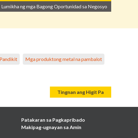
Lumikha ng mga Bagong Oportunidad sa Negosyo
Pandikit
Mga produktong metal na pambalot
Tingnan ang Higit Pa
Patakaran sa Pagkapribado
Makipag-ugnayan sa Amin