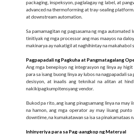
packaging, inspeksyon, paglalagay ng label, at pan
advanced na thermoforming at tray-sealing platform
at downstream automation.
Sa pamamagitan ng pagsasama ng mga automated loadi
tinitiyak ng mga processor ang mas maayos na daloy
makinarya ay nakatigil at naghihintay na makahabo
Pagpapadali ng Pagkuha at Pangmatagalang Op
Ang mga benepisyo ng integrasyon ng linya ay higi
para sa isang buong linya ay lubos na nagpapadali 
desisyon, at inaalis ang teknikal na alitan at
nakikipagkumpitensyang vendor.
Bukod pa rito, ang isang pinagsamang linya na may
na hamon, ang mga operator ay may iisang punto n
downtime, na kumakatawan sa isa sa pinakamataas 
Inhinyeriya para sa Pag-aangkop ng Materyal