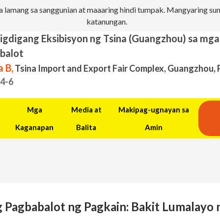
 lamang sa sanggunian at maaaring hindi tumpak. Mangyaring sum
katanungan.
igdigang Eksibisyon ng Tsina (Guangzhou) sa mg
balot
 B,
Tsina Import and Export Fair Complex, Guangzhou, 
.4-6
Mga
Media at
Makipag-ugnayan sa
Kaganapan
Balita
Amin
 Pagbabalot ng Pagkain: Bakit Lumalayo 