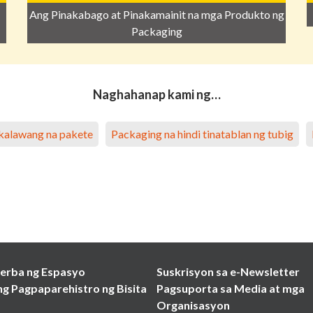
Ang Pinakabago at Pinakamainit na mga Produkto ng
Packaging
Naghahanap kami ng…
akalawang na pakete
Packaging na hindi tinatablan ng tubig
erba ng Espasyo
Suskrisyon sa e-Newsletter
ng Pagpaparehistro ng Bisita
Pagsuporta sa Media at mga
Organisasyon