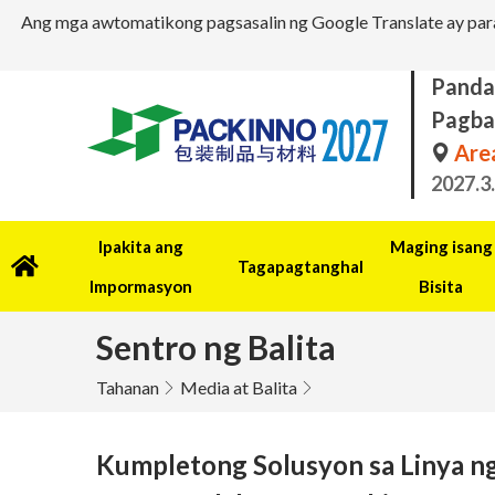
Ang mga awtomatikong pagsasalin ng Google Translate ay para
Panda
Pagba
Area
2027.3
Ipakita ang
Maging isang
Tagapagtanghal
Impormasyon
Bisita
Sentro ng Balita
Tahanan
Media at Balita
Kumpletong Solusyon sa Linya ng