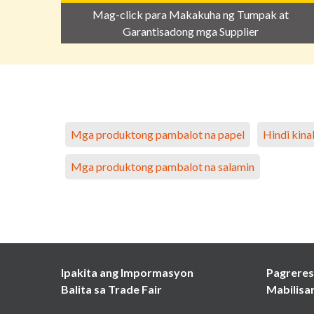
Mag-click para Makakuha ng Tumpak at
Garantisadong mga Supplier
Mga produktong pambalot na papel
Hindi kin
Mga produktong pambalot na salamin
Ipakita ang Impormasyon
Pagreres
Balita sa Trade Fair
Mabilisa