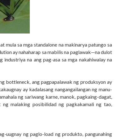
at mula sa mga standalone na makinarya patungo sa
ution ay nahaharap sa mabilis na paglawak—na dulot
 industriya na ang pag-asa sa mga nakahiwalay na
rang bottleneck, ang pagpapalawak ng produksyon ay
gkakaugnay ay kadalasang nangangailangan ng manu-
amahala ng sariwang karne, manok, pagkaing-dagat,
ng malaking posibilidad ng pagkakamali ng tao,
ag-uugnay ng paglo-load ng produkto, pangunahing