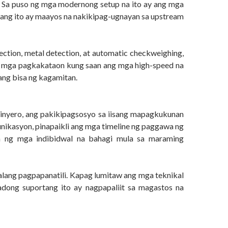
o. Sa puso ng mga modernong setup na ito ay ang mga
mang ito ay maayos na nakikipag-ugnayan sa upstream
ction, metal detection, at automatic checkweighing,
ang mga pagkakataon kung saan ang mga high-speed na
ang bisa ng kagamitan.
hinyero, ang pakikipagsosyo sa iisang mapagkukunan
nikasyon, pinapaikli ang mga timeline ng paggawa ng
ha ng mga indibidwal na bahagi mula sa maraming
lang pagpapanatili. Kapag lumitaw ang mga teknikal
adong suportang ito ay nagpapaliit sa magastos na