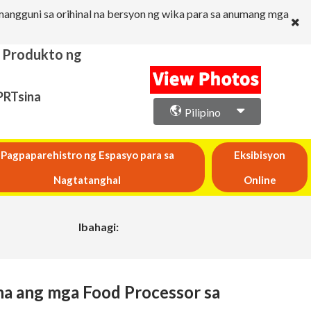
angguni sa orihinal na bersyon ng wika para sa anumang mga
a Produkto ng
PRTsina
Pilipino
Pagpaparehistro ng Espasyo para sa
Eksibisyon
Nagtatanghal
Online
Ibahagi:
na ang mga Food Processor sa