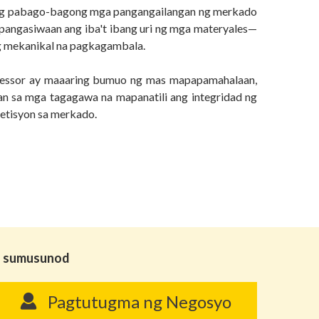
ang pabago-bagong mga pangangailangan ng merkado
pangasiwaan ang iba't ibang uri ng mga materyales—
ng mekanikal na pagkagambala.
ocessor ay maaaring bumuo ng mas mapapamahalaan,
n sa mga tagagawa na mapanatili ang integridad ng
etisyon sa merkado.
ga sumusunod
Pagtutugma ng Negosyo