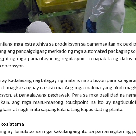
nilang mga estratehiya sa produksyon sa pamamagitan ng paglip
bang ang pandaigdigang merkado ng mga automated packaging sol
gpit ng mga pamantayan ng regulasyon—ipinapakita ng datos ng
a operasyon.
a ay kadalasang nagbibigay ng mabilis na solusyon para sa aga
hindi magkakaugnay na sistema. Ang mga makinaryang hindi ma
eksyon, at pangalawang paghawak. Para sa mga pasilidad na nam
ain, ang mga manu-manong touchpoint na ito ay nagdudulot 
ain, at naglilimita sa pangkalahatang kapasidad ng planta.
Ekosistema
ging ay lumulutas sa mga kakulangang ito sa pamamagitan ng p