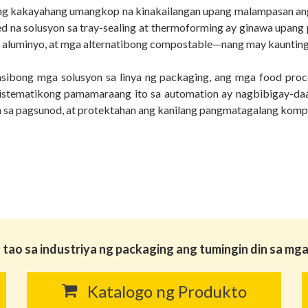
s ng kakayahang umangkop na kinakailangan upang malampasan 
d na solusyon sa tray-sealing at thermoforming ay ginawa upang 
rd, aluminyo, at mga alternatibong compostable—nang may kaunti
sibong mga solusyon sa linya ng packaging, ang mga food pr
istematikong pamamaraang ito sa automation ay nagbibigay-daa
 sa pagsunod, at protektahan ang kanilang pangmatagalang komp
tao sa industriya ng packaging ang tumingin din sa m
Katalogo ng Produkto