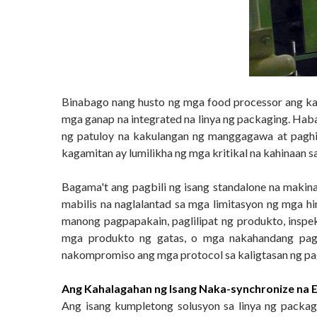
Binabago nang husto ng mga food processor ang ka
mga ganap na integrated na linya ng packaging. Ha
ng patuloy na kakulangan ng manggagawa at paghi
kagamitan ay lumilikha ng mga kritikal na kahinaan s
Bagama't ang pagbili ng isang standalone na makin
mabilis na naglalantad sa mga limitasyon ng mga 
manong pagpapakain, paglilipat ng produkto, insp
mga produkto ng gatas, o mga nakahandang pagk
nakompromiso ang mga protocol sa kaligtasan ng pagk
Ang Kahalagahan ng Isang Naka-synchronize na 
Ang isang kumpletong solusyon sa linya ng packa