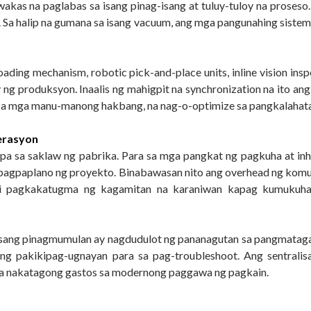
gwakas na paglabas sa isang pinag-isang at tuluy-tuloy na proses
. Sa halip na gumana sa isang vacuum, ang mga pangunahing siste
ng mechanism, robotic pick-and-place units, inline vision inspe
 ng produksyon. Inaalis ng mahigpit na synchronization na ito 
l sa mga manu-manong hakbang, na nag-o-optimize sa pangkalahat
erasyon
t pa sa saklaw ng pabrika. Para sa mga pangkat ng pagkuha at in
sa pagpaplano ng proyekto. Binabawasan nito ang overhead ng komu
 hindi pagkakatugma ng kagamitan na karaniwan kapag kumuku
 iisang pinagmumulan ay nagdudulot ng pananagutan sa pangmataga
g pakikipag-ugnayan para sa pag-troubleshoot. Ang sentralis
na nakatagong gastos sa modernong paggawa ng pagkain.