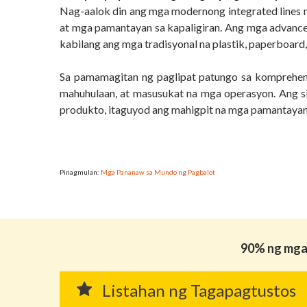
Nag-aalok din ang mga modernong integrated line
at mga pamantayan sa kapaligiran. Ang mga advance
kabilang ang mga tradisyonal na plastik, paperboa
Sa pamamagitan ng paglipat patungo sa komprehen
mahuhulaan, at masusukat na mga operasyon. Ang s
produkto, itaguyod ang mahigpit na mga pamantayan
Pinagmulan:
Mga Pananaw sa Mundo ng Pagbalot
90% ng mga 
Listahan ng Tagapagtustos