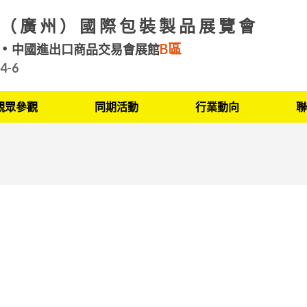
（廣州）國際包裝製品展覽會
B區
中國進出口商品交易會展館
.4-6
觀眾參觀
同期活動
行業動向
聯