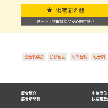
供應商名錄
點一下，獲取精準又安心的供應商
紙包裝製品
防銹包裝
防潮包裝
粘合劑
展會簡介
申請展位
展會新聞稿
快速預登