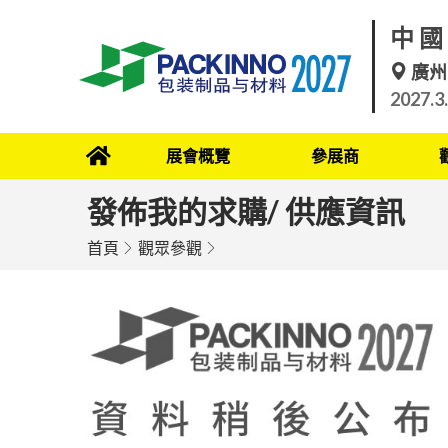
中國
廣州
2027.3
展會概覽
參展商
發佈我的求購/ 供應資訊
首頁
觀眾參觀