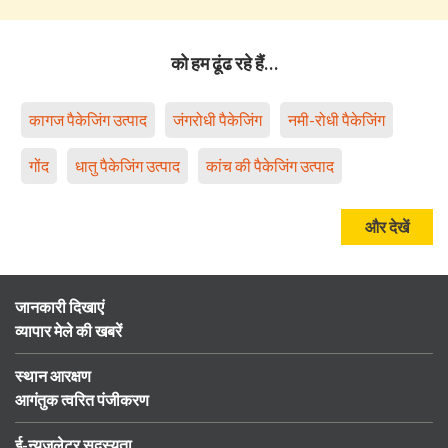
को हम ढूंढ रहे हैं…
कागज पैकेजिंग उत्पाद
जंगरोधी पैकेजिंग
नमी-रोधी पैकेजिंग
गोंद
धातु पैकेजिंग उत्पाद
कांच की पैकेजिंग उत्पाद
और देखें
जानकारी दिखाएं
व्यापार मेले की खबरें
स्थान आरक्षण
आगंतुक त्वरित पंजीकरण
ई-न्यूज़लेटर सदस्यता