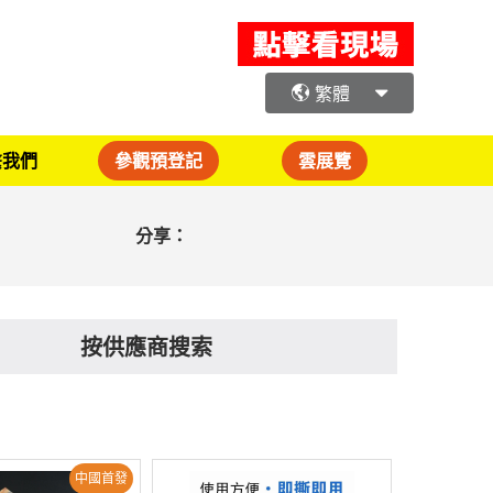
繁體
繫我們
參觀預登記
雲展覽
分享：
按供應商搜索
中國首發