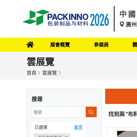
中國
廣州
展會概覽
參展商
雲展覽
首頁
雲展覽
搜尋
找到與 "布
已選擇
重置