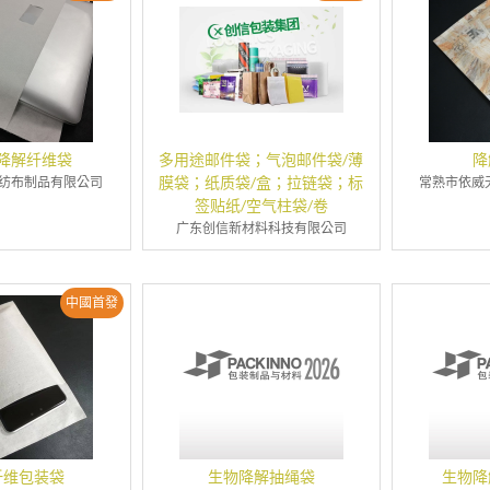
降解纤维袋
多用途邮件袋；气泡邮件袋/薄
降
膜袋；纸质袋/盒；拉链袋；标
纺布制品有限公司
常熟市依威
签贴纸/空气柱袋/卷
广东创信新材料科技有限公司
中國首發
纤维包装袋
生物降解抽绳袋
生物降