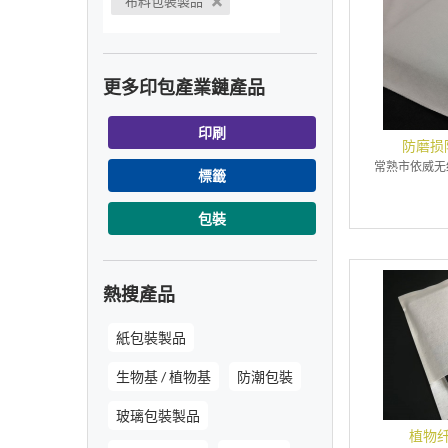
布料包裝製品
更多印包產業鏈產品
印刷
防磨损
常熟市依威无
標籤
包裝
熱搜產品
紙包裝製品
生物基 / 植物基
防潮包裝
玻璃包裝製品
植物