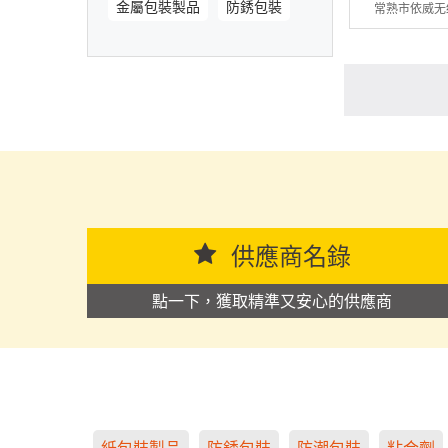
金屬包裝製品
防銹包裝
常熟市依威无
供應商名錄
點一下，獲取精準又安心的供應商
紙包裝製品
防銹包裝
防潮包裝
粘合劑