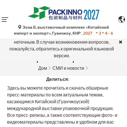
Зона B, выставочный комплекс «Китайский
Автоматический перевод Google Translate носит
импорт и экспорт», Гуанчжоу, КНР
, 2027
3
4 - 6
исключительно справочный характер и может быть
неточным. В случае возникновения вопросов,
пожалуйста, обратитесь к оригинальной языковой
версии.
Пресс-материалы
Дом
СМИ и новости
Делиться:
Здесь вы можете прочитать и скачать обширные
пресс-материалы по всем актуальным темам,
касающимся Китайской (Гуанчжоуской)
международной выставки упаковочной продукции.
Все пресс-релизы, а также соответствующие фото- и
видеоматериалы представлены в удобном для вас