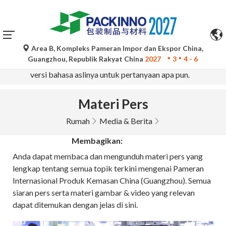
Area B, Kompleks Pameran Impor dan Ekspor China,
Terjemahan otomatis oleh Google Translate hanya untuk
Guangzhou, Republik Rakyat China
2027
3
4 - 6
referensi dan mungkin tidak akurat. Silakan merujuk ke
versi bahasa aslinya untuk pertanyaan apa pun.
Materi Pers
Rumah
Media & Berita
Membagikan:
Anda dapat membaca dan mengunduh materi pers yang
lengkap tentang semua topik terkini mengenai Pameran
Internasional Produk Kemasan China (Guangzhou). Semua
siaran pers serta materi gambar & video yang relevan
dapat ditemukan dengan jelas di sini.