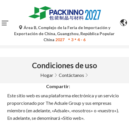
Área B, Complejo de la Feria de Importación y
Las traducciones automáticas de Google Translate son
Exportación de China, Guangzhou, República Popular
solo de referencia y pueden contener imprecisiones. Para
China
2027
3
4 - 6
cualquier duda, consulte la versión original.
Condiciones de uso
Hogar
Contáctanos
Compartir:
Este sitio web es una plataforma electrónica y un servicio
proporcionado por The Adsale Group y sus empresas
miembro (en adelante, «Adsale», «nosotros» o «nuestro»).
En adelante, se denominará «Sitio web».