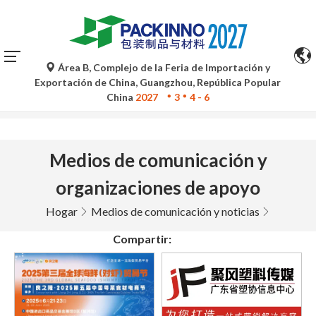
Área B, Complejo de la Feria de Importación y
Las traducciones automáticas de Google Translate son
Exportación de China, Guangzhou, República Popular
solo de referencia y pueden contener imprecisiones. Para
China
2027
3
4 - 6
cualquier duda, consulte la versión original.
Medios de comunicación y
organizaciones de apoyo
Hogar
Medios de comunicación y noticias
Compartir: