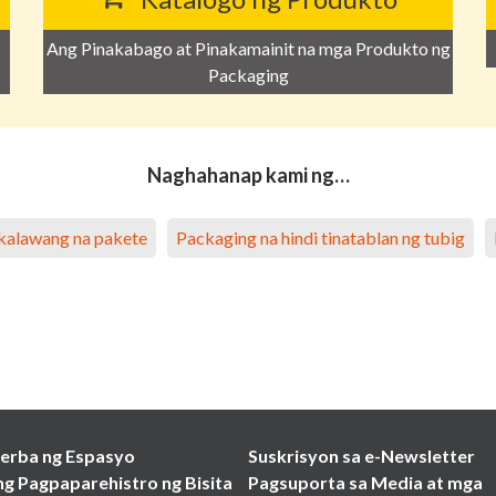
Ang Pinakabago at Pinakamainit na mga Produkto ng
Packaging
Naghahanap kami ng…
akalawang na pakete
Packaging na hindi tinatablan ng tubig
erba ng Espasyo
Suskrisyon sa e-Newsletter
ng Pagpaparehistro ng Bisita
Pagsuporta sa Media at mga