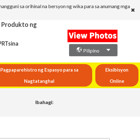
angguni sa orihinal na bersyon ng wika para sa anumang mga
a Produkto ng
PRTsina
Pilipino
Pagpaparehistro ng Espasyo para sa
Eksibisyon
Nagtatanghal
Online
Ibahagi: