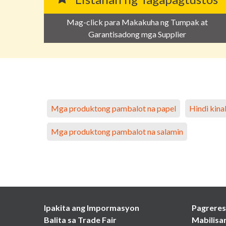
Mag-click para Makakuha ng Tumpak at
Garantisadong mga Supplier
Mga produktong pambalot na papel
Hindi kin
Mga produktong pambalot na salamin
Ipakita ang Impormasyon
Pagreres
Balita sa Trade Fair
Mabilisa