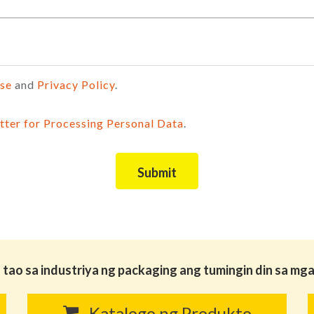
Use
and
Privacy Policy
.
tter for Processing Personal Data
.
Submit
tao sa industriya ng packaging ang tumingin din sa m
Katalogo ng Produkto