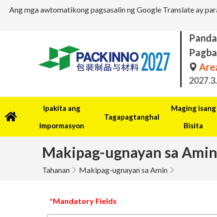
Ang mga awtomatikong pagsasalin ng Google Translate ay para
Panda
Pagba
Area
2027.3
Ipakita ang
Maging isang
Tagapagtanghal
Impormasyon
Bisita
Makipag-ugnayan sa Ami
Tahanan
Makipag-ugnayan sa Amin
*Mandatory Fields