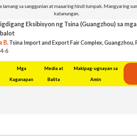
 lamang sa sanggunian at maaaring hindi tumpak. Mangyaring sum
katanungan.
igdigang Eksibisyon ng Tsina (Guangzhou) sa mg
balot
 B,
Tsina Import and Export Fair Complex, Guangzhou, 
.4-6
Mga
Media at
Makipag-ugnayan sa
Kaganapan
Balita
Amin
n