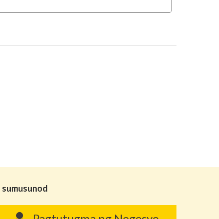
ga sumusunod
Pagtutugma ng Negosyo