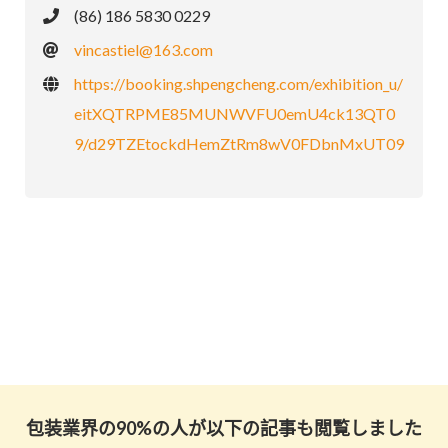
(86) 186 5830 0229
vincastiel@163.com
https://booking.shpengcheng.com/exhibition_u/
eitXQTRPME85MUNWVFU0emU4ck13QT0
9/d29TZEtockdHemZtRm8wV0FDbnMxUT09
包装業界の90%の人が以下の記事も閲覧しました