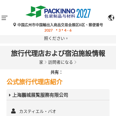
中国広州市中国輸出入商品交易会展区B区、郵便番号
Google翻訳による自動翻訳は参考情報であり、不正確な
2027
3
4 - 6
場合があります。ご不明な点がある場合は、原文をご参
照ください。
旅行代理店および宿泊施設情報
家
訪問者になる
共有：
公式旅行代理店紹介
上海鵬城展覧服務有限公司
カスティエル・バオ