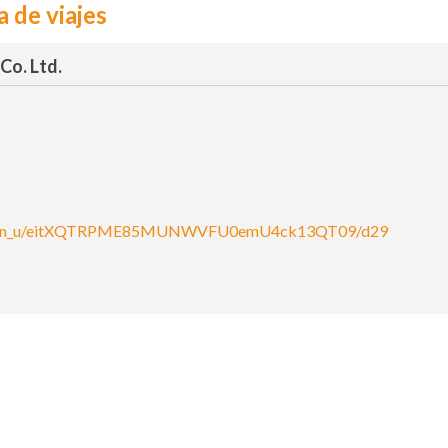
a de viajes
Co. Ltd.
ibition_u/eitXQTRPME85MUNWVFU0emU4ck13QT09/d29