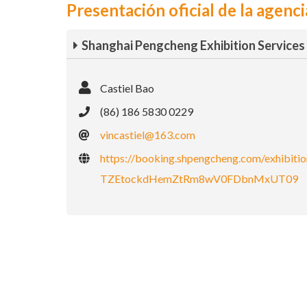
Presentación oficial de la agenci
Shanghai Pengcheng Exhibition Services 
Castiel Bao
(86) 186 5830 0229
vincastiel@163.com
https://booking.shpengcheng.com/exh
TZEtockdHemZtRm8wV0FDbnMxUT09