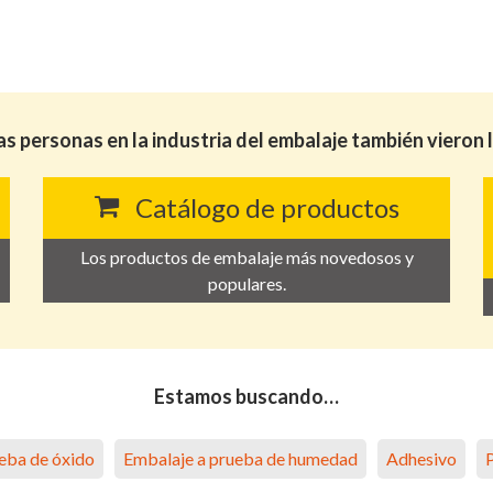
as personas en la industria del embalaje también vieron 
Catálogo de productos
Los productos de embalaje más novedosos y
populares.
Estamos buscando…
eba de óxido
Embalaje a prueba de humedad
Adhesivo