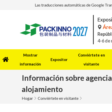
Las traducciones automáticas de Google Transl
Exposi
Área
Repúbl
4-6 de
Mostrar
Conviértete en
Expositor
información
visitante
Información sobre agencias
alojamiento
Hogar
Conviértete en visitante