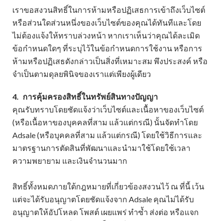
เราขอสงวนสิทธิ์ในการห้ามหรือปฏิเสธการเข้าถึงเว็บไซต์
หรือส่วนใดส่วนหนึ่งของเว็บไซต์ของคุณได้ทันทีและโดย
ไม่ต้องแจ้งให้ทราบล่วงหน้า หากเราเห็นว่าคุณได้ละเมิด
ข้อกำหนดใดๆ ที่ระบุไว้ในข้อกำหนดการใช้งาน หรือการ
ห้ามหรือปฏิเสธดังกล่าวเป็นสิ่งที่เหมาะสม พึงประสงค์ หรือ
จำเป็นตามดุลยพินิจของเราแต่เพียงผู้เดียว
4.
การคุ้มครองสิทธิ์ในทรัพย์สินทางปัญญา
คุณรับทราบโดยชัดแจ้งว่าเว็บไซต์และเนื้อหาของเว็บไซต์
(หรือเนื้อหาของบุคคลที่สาม แล้วแต่กรณี) นั้นจัดทำโดย
Adsale (หรือบุคคลที่สาม แล้วแต่กรณี) โดยใช้วิธีการและ
มาตรฐานการตัดสินที่พัฒนาและนำมาใช้โดยใช้เวลา
ความพยายาม และเงินจำนวนมาก
สิทธิ์ทั้งหมดภายใต้กฎหมายที่เกี่ยวข้องสงวนไว้ ณ ที่นี้ เว้น
แต่จะได้รับอนุญาตโดยชัดแจ้งจาก Adsale คุณไม่ได้รับ
อนุญาตให้อัปโหลด โพสต์ เผยแพร่ ทำซ้ำ ส่งต่อ หรือแจก