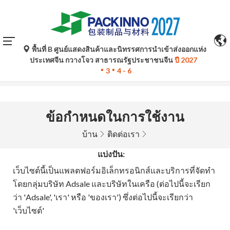
พื้นที่ B ศูนย์แสดงสินค้าและนิทรรศการนำเข้าส่งออกแห่ง
การแปลอัตโนมัติโดย Google Translate มีไว้เพื่อเป็นข้อมูล
ประเทศจีน กวางโจว สาธารณรัฐประชาชนจีน
ปี 2027
อ้างอิงเท่านั้นและอาจไม่ถูกต้อง โปรดอ้างอิงจากฉบับภาษา
3
4 - 6
ต้นฉบับหากมีข้อสงสัยใด ๆ
ข้อกำหนดในการใช้งาน
บ้าน
ติดต่อเรา
แบ่งปัน:
เว็บไซต์นี้เป็นแพลตฟอร์มอิเล็กทรอนิกส์และบริการที่จัดทำ
โดยกลุ่มบริษัท Adsale และบริษัทในเครือ (ต่อไปนี้จะเรียก
ว่า 'Adsale', 'เรา' หรือ 'ของเรา') ซึ่งต่อไปนี้จะเรียกว่า
'เว็บไซต์'