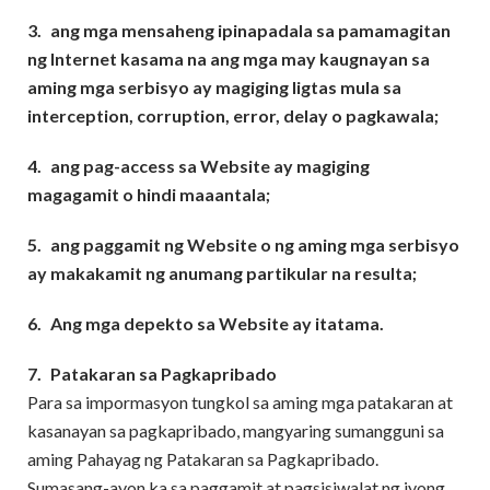
3.
ang mga mensaheng ipinapadala sa pamamagitan
ng Internet kasama na ang mga may kaugnayan sa
aming mga serbisyo ay magiging ligtas mula sa
interception, corruption, error, delay o pagkawala;
4.
ang pag-access sa Website ay magiging
magagamit o hindi maaantala;
5.
ang paggamit ng Website o ng aming mga serbisyo
ay makakamit ng anumang partikular na resulta;
6.
Ang mga depekto sa Website ay itatama.
7.
Patakaran sa Pagkapribado
Para sa impormasyon tungkol sa aming mga patakaran at
kasanayan sa pagkapribado, mangyaring sumangguni sa
aming Pahayag ng Patakaran sa Pagkapribado.
Sumasang-ayon ka sa paggamit at pagsisiwalat ng iyong