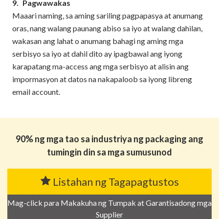
9.
Pagwawakas
Maaari naming, sa aming sariling pagpapasya at anumang
oras, nang walang paunang abiso sa iyo at walang dahilan,
wakasan ang lahat o anumang bahagi ng aming mga
serbisyo sa iyo at dahil dito ay ipagbawal ang iyong
karapatang ma-access ang mga serbisyo at alisin ang
impormasyon at datos na nakapaloob sa iyong libreng
email account.
90% ng mga tao sa industriya ng packaging ang
tumingin din sa mga sumusunod
Listahan ng Tagapagtustos
Mag-click para Makakuha ng Tumpak at Garantisadong mga
Supplier