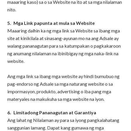
maaaring kaso) sa o sa Website na ito at sa mga nilalaman
nito.
5.
Mga Link papunta at mula sa Website
Maaaring dalhin ka ng mga link sa Website sa ibang mga
site at kinikilala at sinasang-ayunan mo na ang Adsale ay
walang pananagutan para sa katumpakan o pagkakaroon
ng anumang nilalaman na ibinibigay ng mga naka-link na
website.
Ang mga link sa ibang mga website ay hindi bumubuo ng
pag-endorso ng Adsale sa mga naturang website o sa
impormasyon, produkto, advertising o iba pang mga
materyales na makukuha sa mga website na iyon.
6.
Limitadong Pananagutan at Garantiya
Ang lahat ng Nilalaman ay para sa iyong pangkalahatang
sanggunian lamang. Dapat kang gumawa ng mga