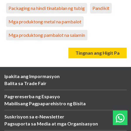
Packaging na hindi tinatablan ng tubig
Pandikit
Mga produktong metal na pambalot
Mga produktong pambalot na salamin
Tingnan ang Higit Pa
Ipakita ang Impormasyon
Balita sa Trade Fair
Pagrereserba ng Espasyo
Mabilisang Pagpaparehistro ng Bisita
Suskrisyon sa e-Newsletter
Pagsuporta sa Media at mga Organisasyon