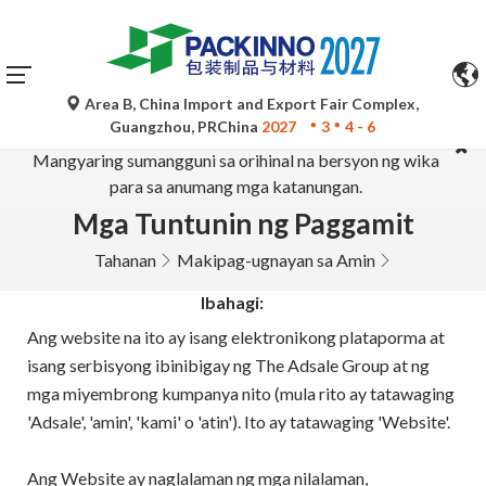
Area B, China Import and Export Fair Complex,
Ang mga awtomatikong pagsasalin ng Google Translate ay
Guangzhou, PRChina
2027
3
4 - 6
para lamang sa sanggunian at maaaring hindi tumpak.
Mangyaring sumangguni sa orihinal na bersyon ng wika
para sa anumang mga katanungan.
Mga Tuntunin ng Paggamit
Tahanan
Makipag-ugnayan sa Amin
Ibahagi:
Ang website na ito ay isang elektronikong plataporma at
isang serbisyong ibinibigay ng The Adsale Group at ng
mga miyembrong kumpanya nito (mula rito ay tatawaging
'Adsale', 'amin', 'kami' o 'atin'). Ito ay tatawaging 'Website'.
Ang Website ay naglalaman ng mga nilalaman,