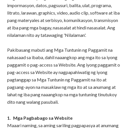
impormasyon, datos, pagsusuri, balita, ulat, programa,
litrato, larawan, graphics, video, audio clip, software at iba
pang materyales at serbisyo, komunikasyon, transmisyon
at iba pang mga bagay, nasasalat at hindi nasasalat. Ang
nilalaman nito ay tatawaging 'Nilalaman'.
Pakibasang mabuti ang Mga Tuntunin ng Paggamit na
nakasaad sa ibaba, dahil naaangkop ang mga ito sa iyong
paggamit o pag-access sa Website. Ang iyong paggamit o
pag-access sa Website ay nagpapahiwatig ng iyong
pagtanggap sa Mga Tuntunin ng Paggamit na ito at
pagsang-ayon na masaklaw ng mga ito at sa anumang at
lahat ng iba pang naaangkop na mga tuntuning tinutukoy
dito nang walang pasubali.
1.
Mga Pagbabago sa Website
Maaari naming, sa aming sariling pagpapasya at anumang