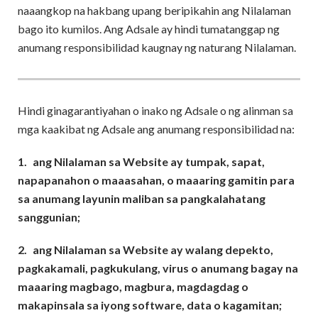
naaangkop na hakbang upang beripikahin ang Nilalaman
bago ito kumilos. Ang Adsale ay hindi tumatanggap ng
anumang responsibilidad kaugnay ng naturang Nilalaman.
Hindi ginagarantiyahan o inako ng Adsale o ng alinman sa
mga kaakibat ng Adsale ang anumang responsibilidad na:
1.
ang Nilalaman sa Website ay tumpak, sapat,
napapanahon o maaasahan, o maaaring gamitin para
sa anumang layunin maliban sa pangkalahatang
sanggunian;
2.
ang Nilalaman sa Website ay walang depekto,
pagkakamali, pagkukulang, virus o anumang bagay na
maaaring magbago, magbura, magdagdag o
makapinsala sa iyong software, data o kagamitan;