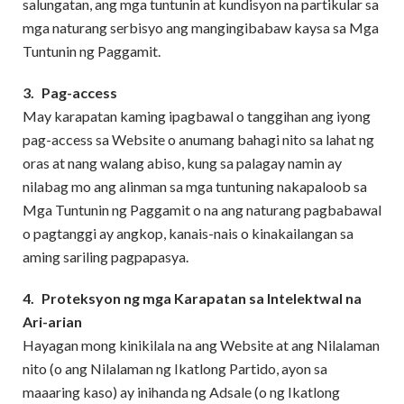
salungatan, ang mga tuntunin at kundisyon na partikular sa
mga naturang serbisyo ang mangingibabaw kaysa sa Mga
Tuntunin ng Paggamit.
3.
Pag-access
May karapatan kaming ipagbawal o tanggihan ang iyong
pag-access sa Website o anumang bahagi nito sa lahat ng
oras at nang walang abiso, kung sa palagay namin ay
nilabag mo ang alinman sa mga tuntuning nakapaloob sa
Mga Tuntunin ng Paggamit o na ang naturang pagbabawal
o pagtanggi ay angkop, kanais-nais o kinakailangan sa
aming sariling pagpapasya.
4.
Proteksyon ng mga Karapatan sa Intelektwal na
Ari-arian
Hayagan mong kinikilala na ang Website at ang Nilalaman
nito (o ang Nilalaman ng Ikatlong Partido, ayon sa
maaaring kaso) ay inihanda ng Adsale (o ng Ikatlong