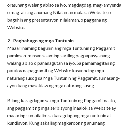
oras, nang walang abiso sa iyo, magdagdag, mag-amyenda
o mag-alis ng anumang Nilalaman mula sa Website, o
baguhin ang presentasyon, nilalaman, o paggana ng
Website.
2.
Pagbabago ng mga Tuntunin
Maaari naming baguhin ang mga Tuntunin ng Paggamit
paminsan-minsan sa aming sariling pagpapasya nang
walang abiso o pananagutan sa iyo. Sa pamamagitan ng
patuloy na paggamit ng Website kasunod ng mga
naturang susog sa Mga Tuntunin ng Paggamit, sumasang-
ayon kang masaklaw ng mga naturang susog.
Bilang karagdagan sa mga Tuntunin ng Paggamit na ito,
ang paggamit ng mga serbisyong inaalok sa Website ay
maaaring sumailalim sa karagdagang mga tuntunin at
kundisyon. Kung sakaling magkaroon ng anumang