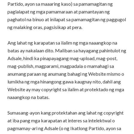
Partido, ayon sa maaaring kaso) sa pamamagitan ng
paglalapat ng mga pamamaraan at pamantayan ng
paghatol na binuo at inilapat sa pamamagitan ng paggugol
ng malaking oras, pagsisikap at pera.
Ang lahat ng karapatan sa ilalim ng mga naaangkop na
batas ay nakalaan dito. Maliban sa hayagang pahintulot ng
Adsale, hindi ka pinapayagang mag-upload, mag-post,
mag-publish, magparami, magpadala o mamahagi sa
anumang paraan ng anumang bahagi ng Website mismo o
lumikha ng mga hinangong gawa kaugnay nito, dahil ang
Website ay may copyright sa ilalim at protektado ng mga
naaangkop na batas.
Sumasang-ayon kang protektahan ang lahat ng copyright
at iba pang mga karapatan at interes sa intelektwal o
pagmamay-ari ng Adsale (o ng Ikatlong Partido, ayon sa