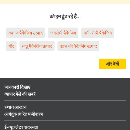
को हम ढूंढ रहे हैं…
कागज पैकेजिंग उत्पाद
जंगरोधी पैकेजिंग
नमी-रोधी पैकेजिंग
गोंद
धातु पैकेजिंग उत्पाद
कांच की पैकेजिंग उत्पाद
और देखें
जानकारी दिखाएं
व्यापार मेले की खबरें
स्थान आरक्षण
आगंतुक त्वरित पंजीकरण
ई-न्यूज़लेटर सदस्यता