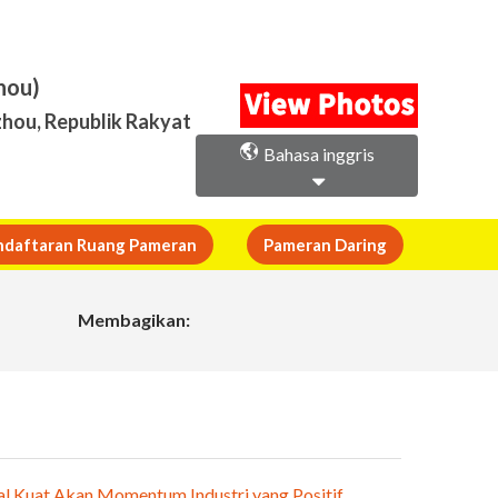
hou)
hou, Republik Rakyat
Bahasa inggris
ndaftaran Ruang Pameran
Pameran Daring
Membagikan:
 Kuat Akan Momentum Industri yang Positif