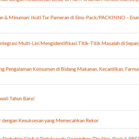
n & Minuman: Ikuti Tur Pameran di Sino-Pack/PACKINNO – Enam
ntegrasi Multi-Lini Mengidentifikasi Titik-Titik Masalah di Sepa
Pengalaman Konsumen di Bidang Makanan, Kecantikan, Farmasi,
wali Tahun Baru!
 dengan Kesuksesan yang Memecahkan Rekor
: Perhatian Global Tertuju pada Guangzhou The Sino-Pack & PA