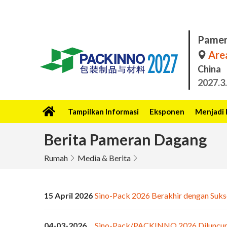
Pamer
Area
China
2027.3
Tampilkan Informasi
Eksponen
Menjadi
Berita Pameran Dagang
Rumah
Media & Berita
15 April 2026
Sino-Pack 2026 Berakhir dengan Suks
04-03-2026
Sino-Pack/PACKINNO 2026 Diluncurka