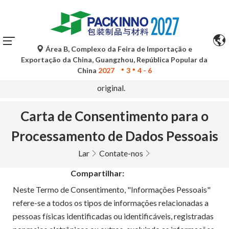
Área B, Complexo da Feira de Importação e
As traduções automáticas do Google Tradutor são apenas
Exportação da China, Guangzhou, República Popular da
para referência e podem conter imprecisões. Para
China
2027
3
4 - 6
quaisquer dúvidas, consulte a versão original no idioma
original.
Carta de Consentimento para o
Processamento de Dados Pessoais
Lar
Contate-nos
Compartilhar:
Neste Termo de Consentimento, "Informações Pessoais"
refere-se a todos os tipos de informações relacionadas a
pessoas físicas identificadas ou identificáveis, registradas