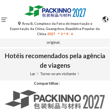
Área B, Complexo da Feira de Importação e
As traduções automáticas do Google Tradutor são apenas
Exportação da China, Guangzhou, República Popular da
para referência e podem conter imprecisões. Para
China
2027
3
4 - 6
quaisquer dúvidas, consulte a versão original no idioma
original.
Hotéis recomendados pela agência
de viagens
Lar
Torne-se um visitante
Compartilhar: