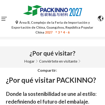
Área B, Complejo de la Feria de Importación y
Las traducciones automáticas de Google Translate son
Exportación de China, Guangzhou, República Popular
solo de referencia y pueden contener imprecisiones. Para
China
2027
3
4 - 6
cualquier duda, consulte la versión original.
¿Por qué visitar?
Hogar
Conviértete en visitante
Compartir:
¿Por qué visitar PACKINNO?
Donde la sostenibilidad se une al estilo:
redefiniendo el futuro del embalaje.