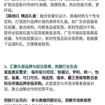
矿物涂层取代传统PE淋膜，阻隔性高，热封性能可靠，更
环保。
【路线6】精品礼盒：
融合轻量化设计、高端材质与个性化
定制，打造提升品牌价值的高转化礼盒。如广东双昌盛易
拉纸罐，复合结构，内壁食品级铝箔，密封性超50千帕，
提供全铝易拉盖与铝箔易撕盖选项。广东中瑞双层易撕盖
纸罐，专利双层膜设计，密封性强且延长保质期，易撕膜
下设酒料孔，方便精准取用。
3、汇聚头部品牌与前沿思想，构建行业生态
直面真实需求： 每年吸引旺旺、徐福记、伊利、统一、怡
宝、雀巢、可口可乐、海底捞、瑞幸、霸王茶姬等数百家
知名终端品牌亲临采购。
这里是您与市场决策者直接对
话、建立战略合作的优质平台。
把脉行业风向： 参与高端同期论坛，洞察市场新趋势