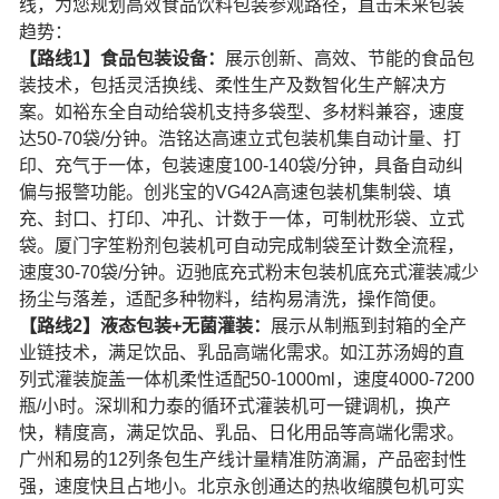
线，为您规划高效食品饮料包装参观路径，直击未来包装
趋势：
【路线1】食品包装设备：
展示创新、高效、节能的食品包
装技术，包括灵活换线、柔性生产及数智化生产解决方
案。如裕东全自动给袋机支持多袋型、多材料兼容，速度
达50-70袋/分钟。浩铭达高速立式包装机集自动计量、打
印、充气于一体，包装速度100-140袋/分钟，具备自动纠
偏与报警功能。创兆宝的VG42A高速包装机集制袋、填
充、封口、打印、冲孔、计数于一体，可制枕形袋、立式
袋。厦门字笙粉剂包装机可自动完成制袋至计数全流程，
速度30-70袋/分钟。迈驰底充式粉末包装机底充式灌装减少
扬尘与落差，适配多种物料，结构易清洗，操作简便。
【路线2】液态包装+无菌灌装：
展示从制瓶到封箱的全产
业链技术，满足饮品、乳品高端化需求。如江苏汤姆的直
列式灌装旋盖一体机柔性适配50-1000ml，速度4000-7200
瓶/小时。深圳和力泰的循环式灌装机可一键调机，换产
快，精度高，满足饮品、乳品、日化用品等高端化需求。
广州和易的12列条包生产线计量精准防滴漏，产品密封性
强，速度快且占地小。北京永创通达的热收缩膜包机可实