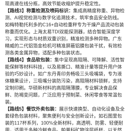
现高速在线分瓶，高效节能收缩炉提升稳定性。
【路线3】称重检测及喷码标识：
集成高精度称重、异物检
测、AI视觉检测与数字化追溯技术，筑牢食品安全防线。
如梅特勒托利多的C16+自动检重秤专为干燥产品流动包装
称重而优化。上海太易TDI双能探测器，结合智能深度学
习，实现形态与材质双重识别，精准检测多种异物。广东
精威的二代铝箔金检机可精准屏蔽铝膜包装干扰，有效检
测各类金属异物，适配多种包装状态。
【路线4】食品软包装：
集中呈现高阻隔、可降解、活性智
能保鲜等材料科技，以及易撕口、精准计量等提升用户体
验的巧妙设计。如广东丹青印务畅吸三头吸嘴袋，专为液
体糖果设计，三吸嘴分装防污染，高阻隔材料锁鲜，支持
定制印刷。华硕新材料的高阻隔薄膜，专业解决食品保
鲜、防褐变问题，广泛应用于预制菜、休闲零食等常温包
装。
【路线5】餐饮外卖包装：
展示快速换型、自动化设备及全
套绿色包装材料，聚焦便利与安全创新设计。如石图里包
装的117杯系列，100%全新材料，高透明、防雾、轻便耐
用，适用于多种冷鲜食品。帕普科矿物涂层纸杯，以天然