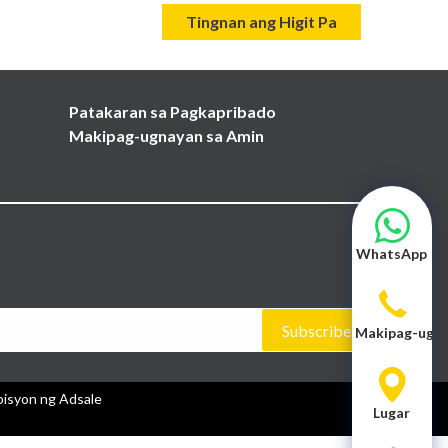
Tingnan ang Higit Pa
Patakaran sa Pagkapribado
Makipag-ugnayan sa Amin
WhatsApp
Subscribe
Makipag-ugna
bisyon ng Adsale
Lugar