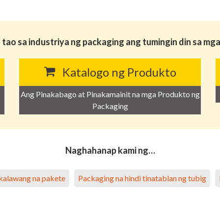
tao sa industriya ng packaging ang tumingin din sa m
Katalogo ng Produkto
Ang Pinakabago at Pinakamainit na mga Produkto ng
Packaging
Naghahanap kami ng…
akalawang na pakete
Packaging na hindi tinatablan ng tubig