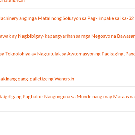
 Kinabukasan
chinery ang mga Matalinong Solusyon sa Pag-iimpake sa ika-32 C
ghawak ay Nagbibigay-kapangyarihan sa mga Negosyo na Bawasan
 sa Teknolohiya ay Nagtutulak sa Awtomasyon ng Packaging, Pand
akinang pang-palletize ng Wanerxin
daigdigang Pagbalot: Nangunguna sa Mundo nang may Mataas na B