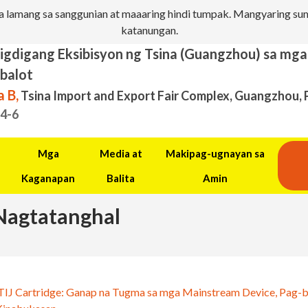
 lamang sa sanggunian at maaaring hindi tumpak. Mangyaring sum
katanungan.
igdigang Eksibisyon ng Tsina (Guangzhou) sa mg
balot
 B,
Tsina Import and Export Fair Complex, Guangzhou, 
.4-6
Mga
Media at
Makipag-ugnayan sa
Kaganapan
Balita
Amin
Nagtatanghal
TIJ Cartridge: Ganap na Tugma sa mga Mainstream Device, Pag-b