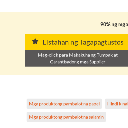
90% ng mga 
Listahan ng Tagapagtustos
Mag-click para Makakuha ng Tumpak at
Garantisadong mga Supplier
Mga produktong pambalot na papel
Hindi kin
Mga produktong pambalot na salamin