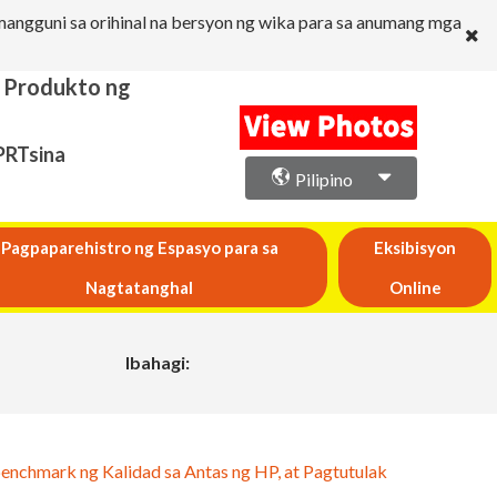
angguni sa orihinal na bersyon ng wika para sa anumang mga
a Produkto ng
PRTsina
Pilipino
Pagpaparehistro ng Espasyo para sa
Eksibisyon
Nagtatanghal
Online
Ibahagi:
enchmark ng Kalidad sa Antas ng HP, at Pagtutulak