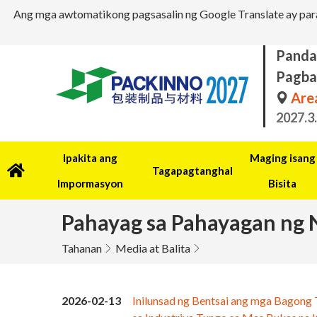
Ang mga awtomatikong pagsasalin ng Google Translate ay para
Panda
Pagba
Area
2027.3
Ipakita ang
Maging isang
Tagapagtanghal
Impormasyon
Bisita
Pahayag sa Pahayagan ng 
Tahanan
Media at Balita
2026-02-13
Inilunsad ng Bentsai ang mga Bagong 