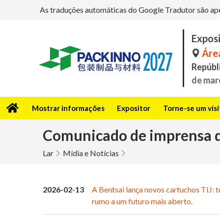
As traduções automáticas do Google Tradutor são apena
Expos
Área
Repúbli
de mar
Mostrar informações
Expositor
Torne-se um vis
Comunicado de imprensa d
Lar
Mídia e Notícias
2026-02-13
A Bentsai lança novos cartuchos TIJ: 
rumo a um futuro mais aberto.