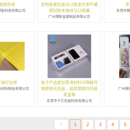
烟用色母
定制金属包装马口铁盒空茶叶罐
多
密封粉末咖啡马口铁罐
塑胶科技有限公司
东莞市
广州博新金属制品有限公司
环保打包带
电子产品类甘蔗渣材料可降解可
堆肥纸托包装，纸浆模塑内托纸
装材料制品有限公司
广州锵
浆盒等
东莞市千亿包装科技有限公司
1
2
3
4
5