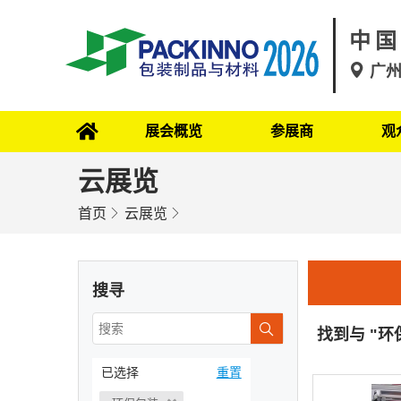
中国
广
展会概览
参展商
观
云展览
首页
云展览
搜寻
找到与 "
已选择
重置