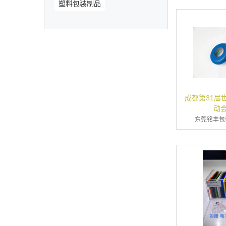
塑料包装制品
成都第31届
动
东莞铭丰包