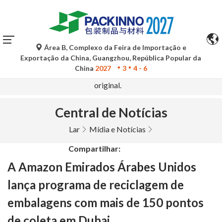
Área B, Complexo da Feira de Importação e
As traduções automáticas do Google Tradutor são apenas
Exportação da China, Guangzhou, República Popular da
para referência e podem conter imprecisões. Para
China
2027
3
4 - 6
quaisquer dúvidas, consulte a versão original no idioma
original.
Central de Notícias
Lar
Mídia e Notícias
Compartilhar:
A Amazon Emirados Árabes Unidos
lança programa de reciclagem de
embalagens com mais de 150 pontos
de coleta em Dubai.